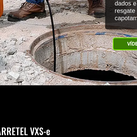
dados e
resgate
capotam
VÍD
ARRETEL VXS-e