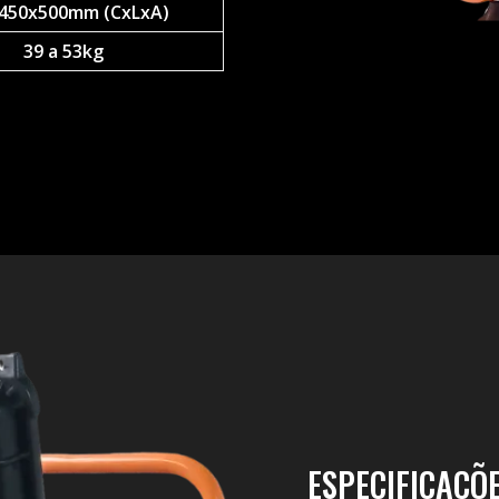
450x500mm (CxLxA)
39 a 53kg
ESPECIFICAÇÕ