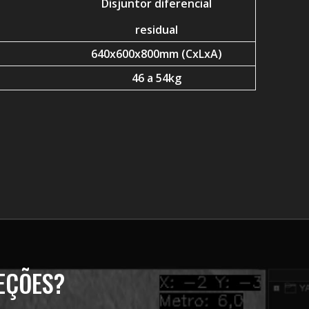
Disjuntor diferencial
residual
640x600x800mm (CxLxA)
46 a 54kg
EÇÕES?