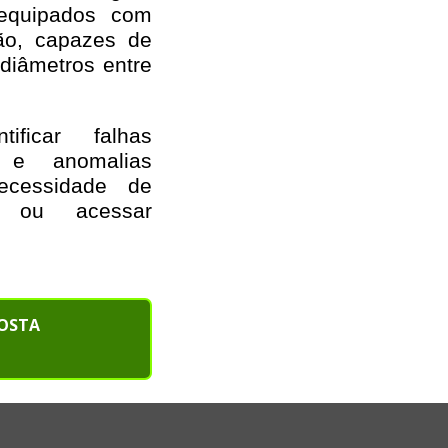
s equipados com
ão, capazes de
diâmetros entre
ificar falhas
es e anomalias
ecessidade de
 ou acessar
POSTA