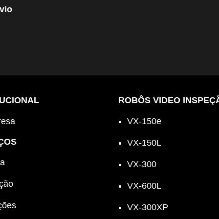
vio
TUCIONAL
ROBÔS VIDEO INSPEÇ
esa
VX-150e
ÇOS
VX-150L
a
VX-300
ção
VX-600L
ções
VX-300XP