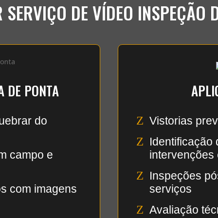
 SERVIÇO DE VÍDEO INSPEÇÃO 
A DE PONTA
APLI
Z
uebrar do
Vistorias pre
Z
Identificação 
em campo e
intervenções 
Z
Inspeções pó
tos com imagens
serviços
Z
Avaliação téc