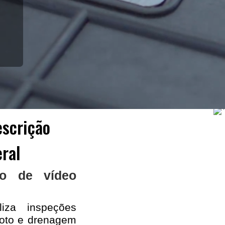
scrição
ral
o de vídeo
iza inspeções
goto e drenagem