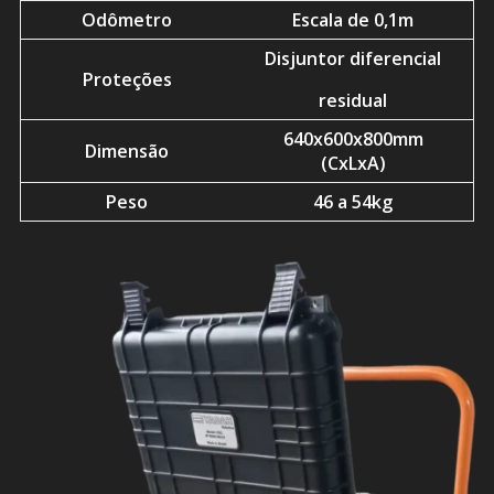
Odômetro
Escala de 0,1m
Disjuntor diferencial
Proteções
residual
640x600x800mm
Dimensão
(CxLxA)
Peso
46 a 54kg